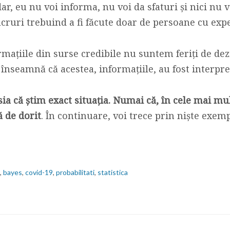
ar, eu nu voi informa, nu voi da sfaturi și nici nu 
lucruri trebuind a fi făcute doar de persoane cu exp
mațiile din surse credibile nu suntem feriți de de
înseamnă că acestea, informațiile, au fost interpre
 că știm exact situația. Numai că, în cele mai mul
ă de dorit
. În continuare, voi trece prin niște exemp
,
bayes
,
covid-19
,
probabilitati
,
statistica