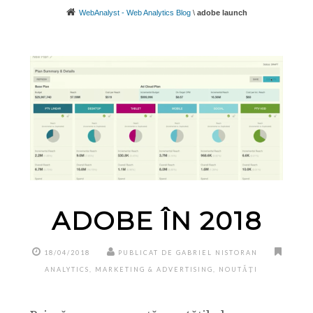
WebAnalyst - Web Analytics Blog
\
adobe launch
ADOBE ÎN 2018
18/04/2018
PUBLICAT DE GABRIEL NISTORAN
ANALYTICS
,
MARKETING & ADVERTISING
,
NOUTĂȚI