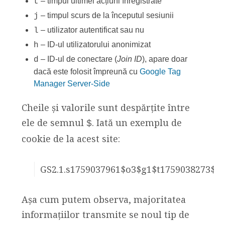
– timpul ultimei acțiuni înregistrate
t
– timpul scurs de la începutul sesiunii
j
– utilizator autentificat sau nu
l
– ID-ul utilizatorului anonimizat
h
– ID-ul de conectare (
Join ID
), apare doar
d
dacă este folosit împreună cu
Google Tag
Manager Server-Side
Cheile și valorile sunt despărțite între
ele de semnul
. Iată un exemplu de
$
cookie de la acest site:
GS2.1.s1759037961$o3$g1$t1759038273$j5
Așa cum putem observa, majoritatea
informațiilor transmite se noul tip de