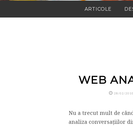
ARTICOLE
DE
WEB ANA
28/02/201
Nu a trecut mult de când
analiza conversațiilor di