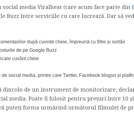
u social media Viralheat (care acum face parte din
e Buzz între serviciile cu care lucrează. Dar să v
comentariilor după cuvinte cheie, împreună cu filtre și sortări
posturile de pe Google Buzz
fiecare cuvânt cheie
e de social media, printre care Twitter, Facebook bloguri și plat
ă dincolo de un instrument de monitorizare, declar
al media. Poate fi folosit pentru prețuri între 10 ș
 vă puteți forma urmărind următorul filmuleț de pr