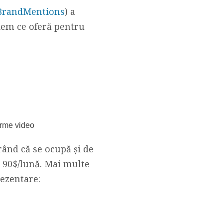
BrandMentions
) a
edem ce oferă pentru
forme video
ând că se ocupă și de
i 90$/lună. Mai multe
ezentare: