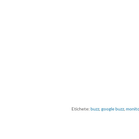
Etichete:
buzz
,
google buzz
,
monito