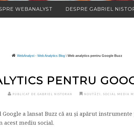
SPRE WEBANALYST
DESPRE GABRIEL NISTO
WebAnalyst - Web Analytics Blog
\
Web analytics pentru Google Buzz
LYTICS PENTRU GOO
0
PUBLICAT DE GABRIEL NISTORAN
NOUTĂȚI
,
SOCIAL MEDIA 
 Google a lansat Buzz că au și apărut instrumente
n acest mediu social.