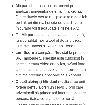
Mixpanel
a lansat un instrument pentru
analiza campaniilor de email marketing.
Dintre datele oferite nu lipsesc rata de click
pe link-uri din mail și rata de deschidere, iar
în curând vor fi adăugate și testele A/B
Tot
Mixpanel
a lansat, ceva mai prin vară,
funcționalități noi la tool-ul de analytics:
Lifetime funnels și Retention Trends
comScore
a cumpărat
Nedstat
la prețul de
36,7 milioane $. Nedstat este cunoscut în
special pentru video analytics, având între
clienți mai multe televiziuni din Europa, dar
și firme precum Panasonic sau Renault
ClearSaleing
și
Mindset media
și-au unit
forțele pentru a oferi un serviciu prin care
advertiserii să primească informații despre
personalitatea consumatorilor români