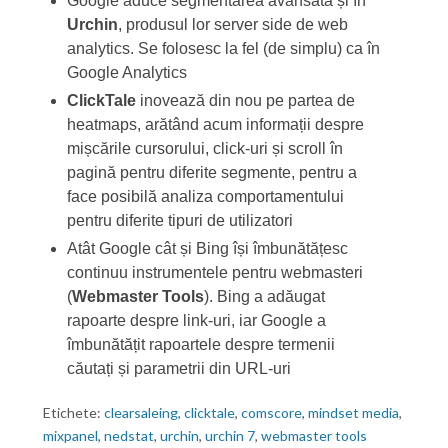
Google aduce segmentarea avansată și în
Urchin
, produsul lor server side de web
analytics. Se folosesc la fel (de simplu) ca în
Google Analytics
ClickTale
inovează din nou pe partea de
heatmaps, arătând acum informații despre
mișcările cursorului, click-uri și scroll în
pagină pentru diferite segmente, pentru a
face posibilă analiza comportamentului
pentru diferite tipuri de utilizatori
Atât Google cât și Bing își îmbunătățesc
continuu instrumentele pentru webmasteri
(
Webmaster Tools
). Bing a adăugat
rapoarte despre link-uri, iar Google a
îmbunătățit rapoartele despre termenii
căutați și parametrii din URL-uri
Etichete:
clearsaleing
,
clicktale
,
comscore
,
mindset media
,
mixpanel
,
nedstat
,
urchin
,
urchin 7
,
webmaster tools