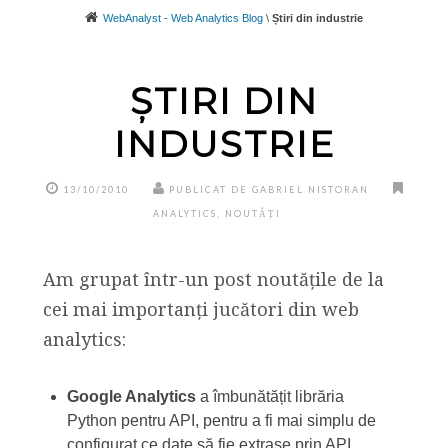
WebAnalyst - Web Analytics Blog
\
Știri din industrie
ȘTIRI DIN
INDUSTRIE
13/10/2010
PUBLICAT DE GABRIEL NISTORAN
ANALYTICS
,
NOUTĂȚI
Am grupat într-un post noutățile de la
cei mai importanți jucători din web
analytics:
Google Analytics
a îmbunătățit librăria
Python pentru API, pentru a fi mai simplu de
configurat ce date să fie extrase prin API