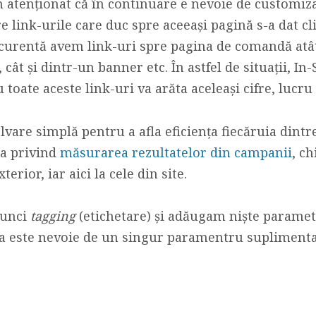
 atenționat că în continuare e nevoie de customiz
tre link-urile care duc spre aceeași pagină s-a dat cl
curentă avem link-uri spre pagina de comandă atât
cât și dintr-un banner etc. În astfel de situații, In
 toate aceste link-uri va arăta aceleași cifre, lucr
olvare simplă pentru a afla eficiența fiecăruia dintre
ea privind
măsurarea rezultatelor din campanii
, ch
terior, iar aici la cele din site.
tunci
tagging
(etichetare) și adăugam niște paramet
sta este nevoie de un singur paramentru suplimenta