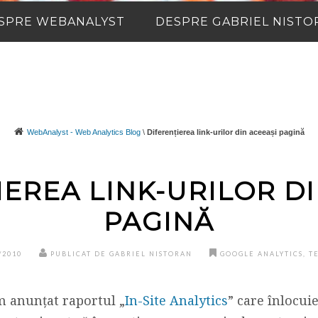
SPRE WEBANALYST
DESPRE GABRIEL NISTO
WebAnalyst - Web Analytics Blog
\
Diferențierea link-urilor din aceeași pagină
IEREA LINK-URILOR DI
PAGINĂ
/2010
PUBLICAT DE GABRIEL NISTORAN
GOOGLE ANALYTICS
,
T
m anunțat raportul „
In-Site Analytics
” care înlocuie