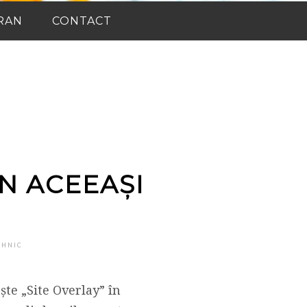
RAN
CONTACT
N ACEEAȘI
EHNIC
ște „Site Overlay” în