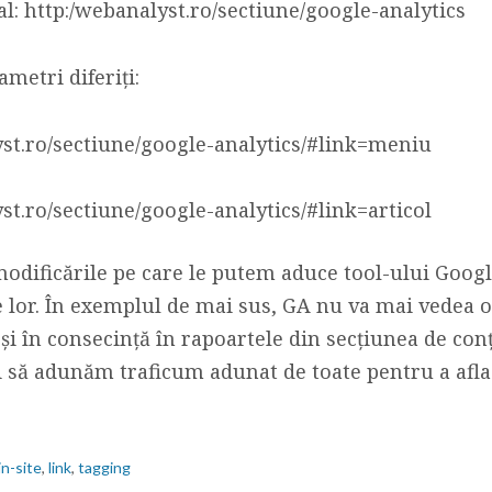
al: http:/webanalyst.ro/sectiune/google-analytics
metri diferiți:
yst.ro/sectiune/google-analytics/#link=meniu
st.ro/sectiune/google-analytics/#link=articol
dificările pe care le putem aduce tool-ului Google
 lor. În exemplul de mai sus, GA nu va mai vedea o
și în consecință în rapoartele din secțiunea de conț
i să adunăm traficum adunat de toate pentru a afla 
in-site
,
link
,
tagging