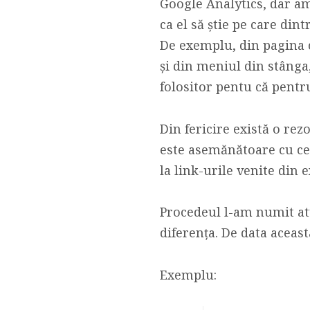
Google Analytics, dar am
ca el să știe pe care din
De exemplu, din pagina 
și din meniul din stânga, 
folositor pentu că pentru
Din fericire există o rez
este asemănătoare cu c
la link-urile venite din ex
Procedeul l-am numit a
diferența. De data acea
Exemplu: