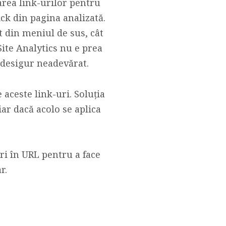
area link-urilor pentru
ick din pagina analizată.
 din meniul de sus, cât
-Site Analytics nu e prea
u desigur neadevărat.
 aceste link-uri. Soluția
iar dacă acolo se aplica
ri în URL pentru a face
r.