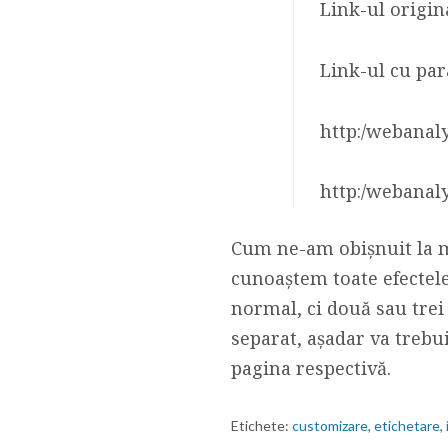
Link-ul origin
Link-ul cu para
http:/webanal
http:/webanaly
Cum ne-am obișnuit la mo
cunoaștem toate efectele
normal, ci două sau trei 
separat, așadar va trebu
pagina respectivă.
Etichete:
customizare
,
etichetare
,